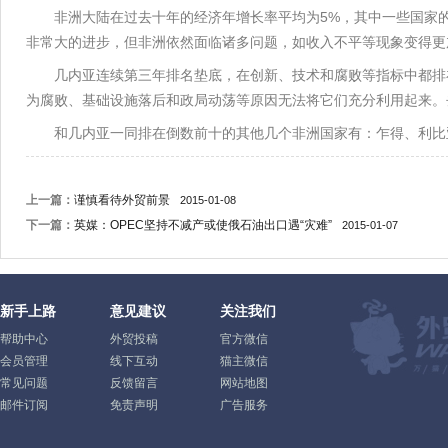
非洲大陆在过去十年的经济年增长率平均为5%，其中一些国家
非常大的进步，但非洲依然面临诸多问题，如收入不平等现象变得更
几内亚连续第三年排名垫底，在创新、技术和腐败等指标中都排
为腐败、基础设施落后和政局动荡等原因无法将它们充分利用起来。去
和几内亚一同排在倒数前十的其他几个非洲国家有：乍得、利比
上一篇：
谨慎看待外贸前景
2015-01-08
下一篇：
英媒：OPEC坚持不减产或使俄石油出口遇“灾难”
2015-01-07
新手上路
意见建议
关注我们
帮助中心
外贸投稿
官方微信
会员管理
线下互动
猫主微信
常见问题
反馈留言
网站地图
邮件订阅
免责声明
广告服务