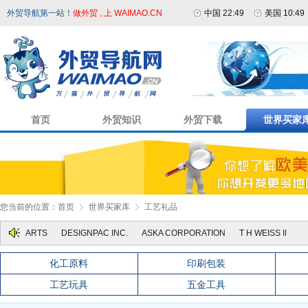
外贸导航第一站！
做外贸 , 上 WAIMAO.CN
中国 22:49
美国 10:49
首页
外贸知识
外贸下载
世界买家
您当前的位置：
首页
世界买家库
工艺礼品
IVE ARTS
DESIGNPAC INC.
ASKA CORPORATION
T H WEISS INC
T
化工原料
印刷包装
工艺玩具
五金工具