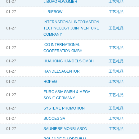
01-27
LIBOAO ADV.GMBH
工艺礼品
01-27
L. RIEBOW
工艺礼品
INTERNATIONAL INFORMATION
01-27
TECHNOLOGY JOINTVENTURE
工艺礼品
COMPANY
ICO INTERNATIONAL
01-27
工艺礼品
COOPERATION GMBH
01-27
HUAHONG HANDELS GMBH
工艺礼品
01-27
HANDELSAGENTUR
工艺礼品
01-27
HOPEG
工艺礼品
EURO ASIA GMBH & MEGA-
01-27
工艺礼品
SONIC GERMANY
01-27
SYSTEME PROMOTION
工艺礼品
01-27
SUCCES SA
工艺礼品
01-27
SAUNIERE MONBLASON
工艺礼品