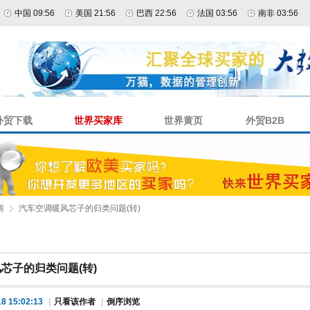
中国 09:56
美国 21:56
巴西 22:56
法国 03:56
南非 03:56
外贸下载
世界买家库
世界黄页
外贸B2B
商
汽车空调暖风芯子的归类问题(转)
芯子的归类问题(转)
8 15:02:13
|
只看该作者
|
倒序浏览