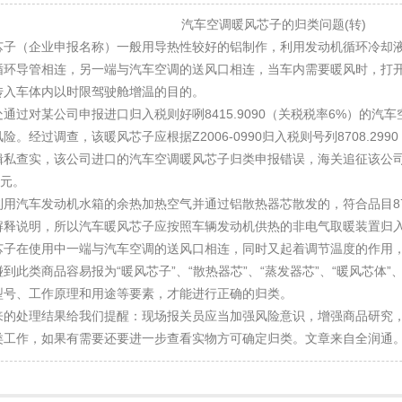
汽车空调暖风芯子的归类问题(转)
芯子（企业申报名称）一般用导热性较好的铝制作，利用发动机循环冷却
循环导管相连，另一端与汽车空调的送风口相连，当车内需要暖风时，打
传入车体内以时限驾驶舱增温的目的。
通过对某公司申报进口归入税则好咧8415.9090（关税税率6%）的
险。经过调查，该暖风芯子应根据Z2006-0990归入税则号列8708.29
缉私查实，该公司进口的汽车空调暖风芯子归类申报错误，海关追征该公
万元。
用汽车发动机水箱的余热加热空气并通过铝散热器芯散发的，符合品目87
释说明，所以汽车暖风芯子应按照车辆发动机供热的非电气取暖装置归入税则
芯子在使用中一端与汽车空调的送风口相连，同时又起着调节温度的作用
到此类商品容易报为“暖风芯子”、“散热器芯”、“蒸发器芯”、“暖风芯体”
型号、工作原理和用途等要素，才能进行正确的归类。
来的处理结果给我们提醒：现场报关员应当加强风险意识，增强商品研究
类工作，如果有需要还要进一步查看实物方可确定归类。文章来自全润通