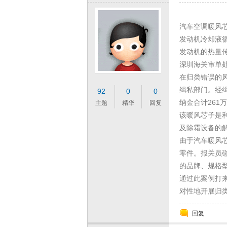
汽车空调暖风
发动机冷却液
发动机的热量
深圳海关审单处
在归类错误的风
缉私部门。经
92
0
0
纳金合计261
主题
精华
回复
该暖风芯子是利
及除霜设备的解
由于汽车暖风
零件。报关员碰
的品牌、规格
通过此案例打
对性地开展归
回复