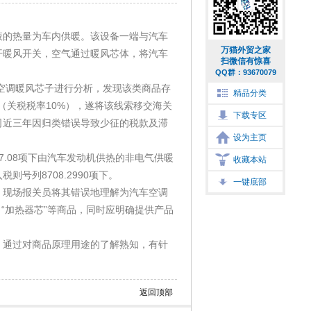
液的热量为车内供暖。该设备一端与汽车
万猫外贸之家
开暖风开关，空气通过暖风芯体，将汽车
扫微信有惊喜
QQ群：93670079
汽车空调暖风芯子进行分析，发现该类商品存
精品分类
90（关税税率10%），遂将该线索移交海关
下载专区
司近三年因归类错误导致少征的税款及滞
设为主页
.08项下由汽车发动机供热的非电气供暖
收藏本站
号列8708.2990项下。
一键底部
，现场报关员将其错误地理解为汽车空调
、“加热器芯”等商品，同时应明确提供产品
，通过对商品原理用途的了解熟知，有针
。
返回顶部